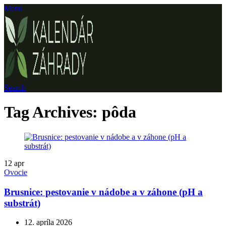
Menu
Search
Tag Archives: pôda
12
apr
Ovocie
Brusnice: pestovanie v nádobe a v záhone (pH a
substrát)
12. apríla 2026