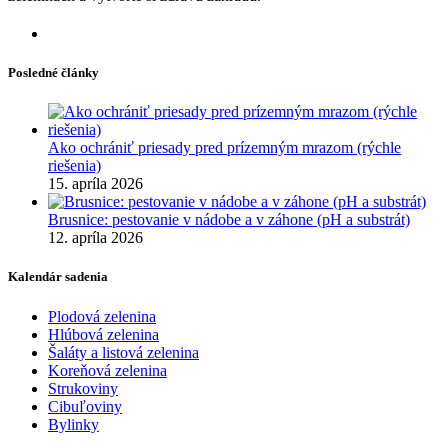
Posledné články
Ako ochrániť priesady pred prízemným mrazom (rýchle
riešenia)
15. apríla 2026
Brusnice: pestovanie v nádobe a v záhone (pH a substrát)
12. apríla 2026
Kalendár sadenia
Plodová zelenina
Hlúbová zelenina
Šaláty a listová zelenina
Koreňová zelenina
Strukoviny
Cibuľoviny
Bylinky