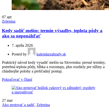
07
apr
Zelenina
Kedy sadiť melón: termín výsadby, teplota pôdy a
ako sa neponáhľať
7. apríla 2026
Posted by
kalendarzahrady.sk
Praktický návod kedy vysadiť melón na Slovensku: presné termíny,
potrebná teplota pôdy, hĺbka a rozostupy, plus rozdiely pre nížiny a
chladnejšie polohy a prehľadný postup.
Pokračovať v čítaní
27
mar
Ako pestovať a sadiť
,
Zelenina