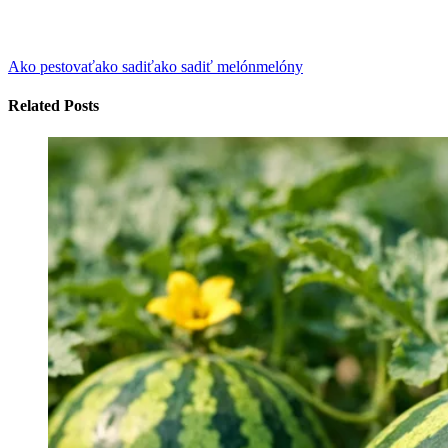
Ako pestovať
ako sadiť
ako sadiť melón
melóny
Related Posts