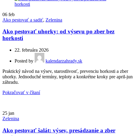
06
feb
Ako pestovať a sadiť
,
Zelenina
Ako pestovať uhorky: od výsevu po zber bez
horkosti
22. februára 2026
Posted by
kalendarzahrady.sk
Praktický návod na výsev, starostlivosť, prevenciu horkosti a zber
uhorky. Jednoduché termíny, teploty a konkrétne kroky pre april-jun
záhradu.
Pokračovať v čítaní
25
jan
Zelenina
Ako pestovať šalát: výsev, presádzanie a zber