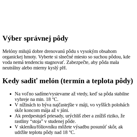
Výber správnej pôdy
Melóny milujú dobre drenovanú pôdu s vysokým obsahom
organickej hmoty. Vyberte si slnečné miesto so suchou pôdou, kde
voda nemá tendenciu stagnovať. Zabezpečte, aby pôda mala
neutrálny alebo mierny kyslý pH.
Kedy sadiť melón (termín a teplota pôdy)
Na voľno sadíme/vysievame až vtedy, keď sa pôda stabilne
vyhreje na min. 18 °C.
V nížinách to býva najčastejšie v máji, vo vyšších polohách
skôr koncom mája až v júni.
Ak predpestuješ priesady, urýchliš zber a znížiš riziko, že
rastliny “stoja” v studenej pôde.
V skleníku/fóliovníku môžete výsadbu posunúť skôr, ak
udržíte teplotu pôdy nad 18 °C.