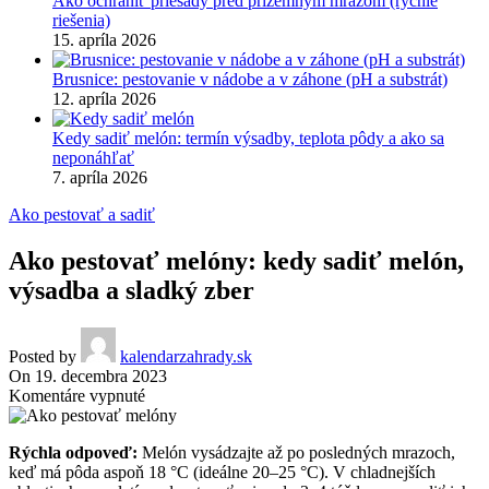
Ako ochrániť priesady pred prízemným mrazom (rýchle
riešenia)
15. apríla 2026
Brusnice: pestovanie v nádobe a v záhone (pH a substrát)
12. apríla 2026
Kedy sadiť melón: termín výsadby, teplota pôdy a ako sa
neponáhľať
7. apríla 2026
Ako pestovať a sadiť
Ako pestovať melóny: kedy sadiť melón,
výsadba a sladký zber
Posted by
kalendarzahrady.sk
On 19. decembra 2023
na
Komentáre vypnuté
Ako
pestovať
Rýchla odpoveď:
Melón vysádzajte až po posledných mrazoch,
melóny:
keď má pôda aspoň 18 °C (ideálne 20–25 °C). V chladnejších
kedy