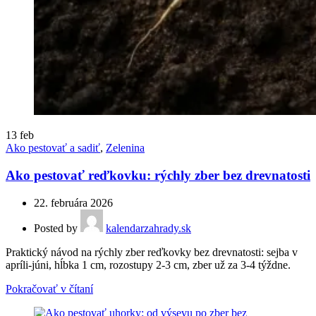
13
feb
Ako pestovať a sadiť
,
Zelenina
Ako pestovať reďkovku: rýchly zber bez drevnatosti
22. februára 2026
Posted by
kalendarzahrady.sk
Praktický návod na rýchly zber reďkovky bez drevnatosti: sejba v
apríli-júni, hĺbka 1 cm, rozostupy 2-3 cm, zber už za 3-4 týždne.
Pokračovať v čítaní