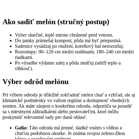
Ako sadiť melón (stručný postup)
Vyber slnečné, teplé miesto chránené pred vetrom.
Do jamky primiešaj kompost, pôda má byť priepustná.
Sadenice vysádzaj po otužení, koreňový bal nerozrušuj.
Rozostupy: 90–120 cm medzi rastlinami, 180–240 cm medzi
riadkami.
Po výsadbe výdatne zalej a pôdu mulčuj (udrží teplo a
vlhkosť).
Výber odrôd melónu
Pri výbere odrody je dôležité zohľadniť nielen chuť a vzhľad, ale aj
klimatické podmienky vo vašom regióne a dostupnosť vhodných
semien. Ak máte záujem o konkrétnu odrodu, odporúča sa poradiť
sa s miestnymi záhradkármi alebo pestovateľmi, ktorí môžu
poskytnúť relevantné rady pre danú oblasť.
Galia:
Táto odroda má jemné, sladké vnútro s vôňou a
chuťou podobnou okurke. Je známa svojou zeleno-žltou
kôrou a oranžovým vnútrom.