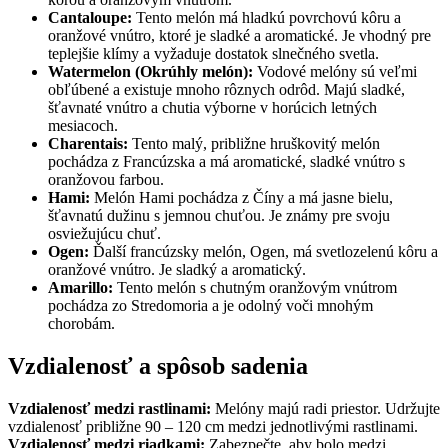
Cantaloupe:
Tento melón má hladkú povrchovú kôru a
oranžové vnútro, ktoré je sladké a aromatické. Je vhodný pre
teplejšie klímy a vyžaduje dostatok slnečného svetla.
Watermelon (Okrúhly melón):
Vodové melóny sú veľmi
obľúbené a existuje mnoho rôznych odrôd. Majú sladké,
šťavnaté vnútro a chutia výborne v horúcich letných
mesiacoch.
Charentais:
Tento malý, približne hruškovitý melón
pochádza z Francúzska a má aromatické, sladké vnútro s
oranžovou farbou.
Hami:
Melón Hami pochádza z Číny a má jasne bielu,
šťavnatú dužinu s jemnou chuťou. Je známy pre svoju
osviežujúcu chuť.
Ogen:
Ďalší francúzsky melón, Ogen, má svetlozelenú kôru a
oranžové vnútro. Je sladký a aromatický.
Amarillo:
Tento melón s chutným oranžovým vnútrom
pochádza zo Stredomoria a je odolný voči mnohým
chorobám.
Vzdialenosť a spôsob sadenia
Vzdialenosť medzi rastlinami:
Melóny majú radi priestor. Udržujte
vzdialenosť približne 90 – 120 cm medzi jednotlivými rastlinami.
Vzdialenosť medzi riadkami:
Zabezpečte, aby bolo medzi