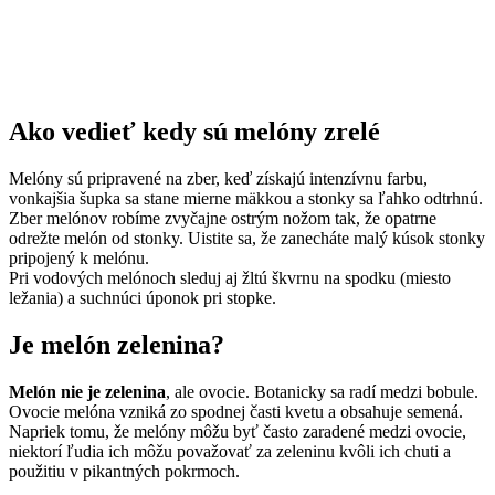
Ako vedieť kedy sú melóny zrelé
Melóny sú pripravené na zber, keď získajú intenzívnu farbu,
vonkajšia šupka sa stane mierne mäkkou a stonky sa ľahko odtrhnú.
Zber melónov robíme zvyčajne ostrým nožom tak, že opatrne
odrežte melón od stonky. Uistite sa, že zanecháte malý kúsok stonky
pripojený k melónu.
Pri vodových melónoch sleduj aj žltú škvrnu na spodku (miesto
ležania) a suchnúci úponok pri stopke.
Je melón zelenina?
Melón nie je zelenina
, ale ovocie. Botanicky sa radí medzi bobule.
Ovocie melóna vzniká zo spodnej časti kvetu a obsahuje semená.
Napriek tomu, že melóny môžu byť často zaradené medzi ovocie,
niektorí ľudia ich môžu považovať za zeleninu kvôli ich chuti a
použitiu v pikantných pokrmoch.