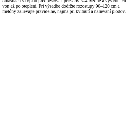
oblastiach sa oplatí predpestovať priesady 3–4 týždne a vysadiť ich
sadiť
von až po oteplení. Pri výsadbe dodržte rozostupy 90–120 cm a
melón,
melóny zalievajte pravidelne, najmä pri kvitnutí a nalievaní plodov.
výsadba
a
sladký
zber