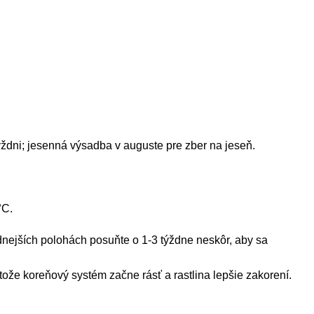
ýždni; jesenná výsadba v auguste pre zber na jeseň.
°C.
nejších polohách posuňte o 1-3 týždne neskôr, aby sa
ože koreňový systém začne rásť a rastlina lepšie zakorení.