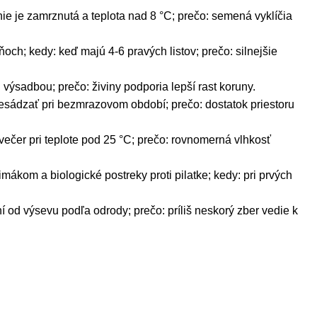
e je zamrznutá a teplota nad 8 °C; prečo: semená vyklíčia
och; kedy: keď majú 4-6 pravých listov; prečo: silnejšie
výsadbou; prečo: živiny podporia lepší rast koruny.
esádzať pri bezmrazovom období; prečo: dostatok priestoru
ečer pri teplote pod 25 °C; prečo: rovnomerná vlhkosť
limákom a biologické postreky proti pilatke; kedy: pri prvých
í od výsevu podľa odrody; prečo: príliš neskorý zber vedie k