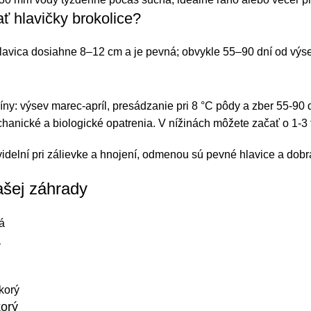
ť hlavičky brokolice?
lavica dosiahne 8–12 cm a je pevná; obvykle 55–90 dní od výs
íny: výsev marec-apríl, presádzanie pri 8 °C pôdy a zber 55-90 
hanické a biologické opatrenia. V nížinách môžete začať o 1-3 
idelní pri zálievke a hnojení, odmenou sú pevné hlavice a dobr
ašej záhrady
á
orý