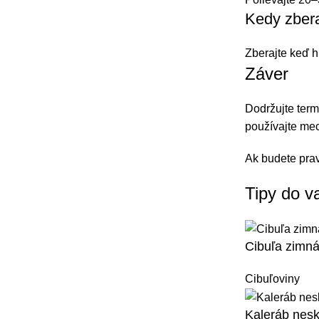
Kedy zbera
Zberajte keď h
Záver
Dodržujte term
používajte mec
Ak budete prav
Tipy do v
Cibuľa zimn
Cibuľoviny
Kaleráb nesk