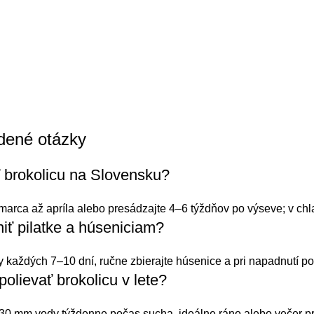
dené otázky
 brokolicu na Slovensku?
arca až apríla alebo presádzajte 4–6 týždňov po výseve; v chl
iť pilatke a húseniciam?
ty každých 7–10 dní, ručne zbierajte húsenice a pri napadnutí pou
olievať brokolicu v lete?
30 mm vody týždenne počas sucha, ideálne ráno alebo večer pri