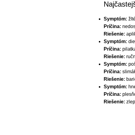
Najčastej
Symptóm:
žlt
Príčina:
nedost
Riešenie:
apli
Symptóm:
die
Príčina:
pilatk
Riešenie:
ručn
Symptóm:
poš
Príčina:
slimá
Riešenie:
bari
Symptóm:
hne
Príčina:
plesňo
Riešenie:
zlep