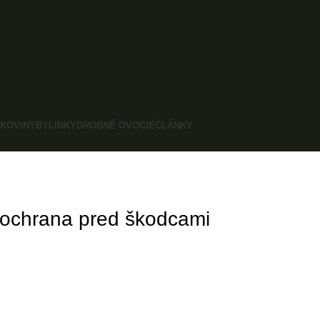
KOVINY
BYLINKY
DROBNÉ OVOCIE
ČLÁNKY
a ochrana pred škodcami