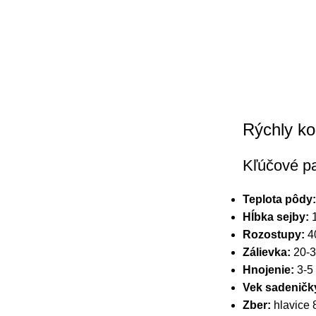
Rýchly ko
Kľúčové p
Teplota pôdy:
Hĺbka sejby:
1
Rozostupy:
40
Zálievka:
20-3
Hnojenie:
3-5
Vek sadeničk
Zber:
hlavice 