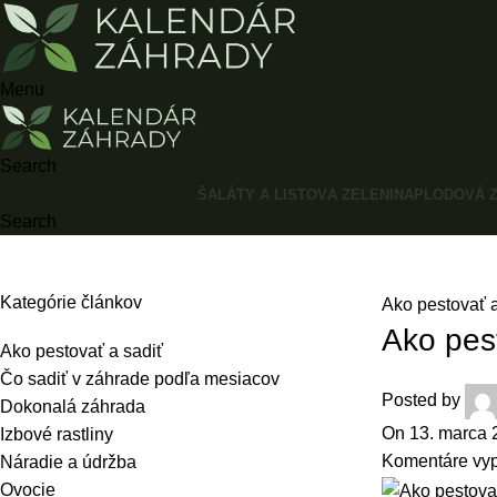
Menu
Search
ŠALÁTY A LISTOVÁ ZELENINA
PLODOVÁ Z
Search
Blog
Kategórie článkov
Ako pestovať a
Ako pes
Ako pestovať a sadiť
Čo sadiť v záhrade podľa mesiacov
Posted by
Dokonalá záhrada
On 13. marca 
Izbové rastliny
Komentáre vy
Náradie a údržba
Ovocie