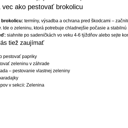
 vec ako pestovať brokolicu
 brokolicu:
termíny, výsadba a ochrana pred škodcami – začni
v. Ide o zeleninu, ktorá potrebuje chladnejšie počasie a stabilnú
eď:
siahnite po sadeničkách vo veku 4-6 týždňov alebo sejte konc
ás tiež zaujímať
o pestovať papriky
tovať zeleninu v záhrade
da – pestovanie vlastnej zeleniny
paradajky
ipov v sekcii: Zelenina