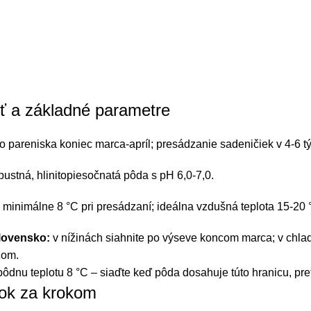
ť a základné parametre
 pareniska koniec marca-apríl; presádzanie sadeničiek v 4-6 t
pustná, hlinitopiesočnatá pôda s pH 6,0-7,0.
minimálne 8 °C pri presádzaní; ideálna vzdušná teplota 15-20 
lovensko:
v nížinách siahnite po výseve koncom marca; v chlad
zom.
ôdnu teplotu 8 °C – siaďte keď pôda dosahuje túto hranicu, pret
ok za krokom