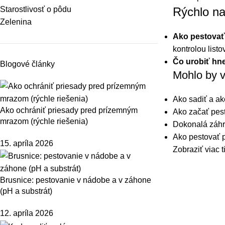
Rýchlo na
Starostlivosť o pôdu
Zelenina
Ako pestovať
kontrolou listo
Čo urobiť hn
Blogové články
Mohlo by v
Ako sadiť a ak
Ako ochrániť priesady pred prízemným
Ako začať pes
mrazom (rýchle riešenia)
Dokonalá záhra
Ako pestovať 
15. apríla 2026
Zobraziť viac t
Brusnice: pestovanie v nádobe a v záhone
(pH a substrát)
12. apríla 2026