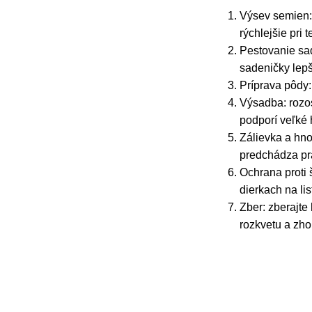
Výsev semien: 
rýchlejšie pri 
Pestovanie sad
sadeničky lepš
Príprava pôdy:
Výsadba: rozos
podporí veľké 
Zálievka a hno
predchádza pra
Ochrana proti š
dierkach na li
Zber: zberajte
rozkvetu a zho