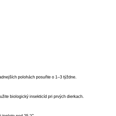
adnejších polohách posuňte o 1–3 týždne.
žite biologický insekticíd pri prvých dierkach.
 teplote pod 25 °C.