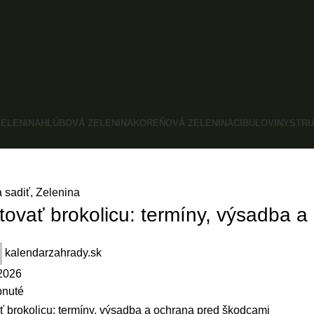
ELENINA
HLÚBOVÁ ZELENINA
KOREŇOVÁ ZELENINA
CIBUĽOVINY
STRU
 sadiť
,
Zelenina
tovať brokolicu: termíny, výsadba 
kalendarzahrady.sk
2026
pnuté