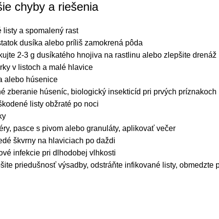
šie chyby a riešenia
é listy a spomalený rast
atok dusíka alebo príliš zamokrená pôda
kujte 2-3 g dusíkatého hnojiva na rastlinu alebo zlepšite drenáž
rky v listoch a malé hlavice
a alebo húsenice
é zberanie húseníc, biologický insekticíd pri prvých príznakoch
kodené listy obžraté po noci
ky
éry, pasce s pivom alebo granuláty, aplikovať večer
dé škvrny na hlaviciach po daždi
vé infekcie pri dlhodobej vlhkosti
šite priedušnosť výsadby, odstráňte infikované listy, obmedzte