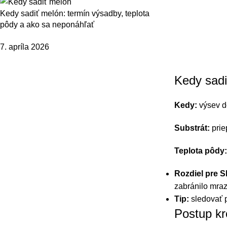
Kedy sadiť melón: termín výsadby, teplota
pôdy a ako sa neponáhľať
7. apríla 2026
Kedy sadi
Kedy:
výsev do
Substrát:
prie
Teplota pôdy:
Rozdiel pre S
zabránilo mra
Tip:
sledovať p
Postup kr