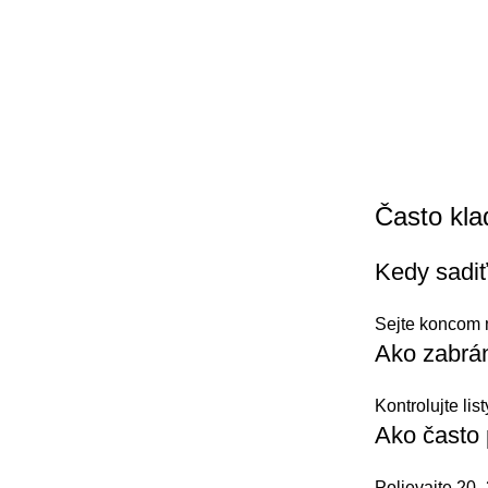
Často kla
Kedy sadiť
Sejte koncom m
Ako zabrán
Kontrolujte lis
Ako často p
Polievajte 20–