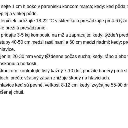
sejte 1 cm hlboko v parenisku koncom marca; kedy: keď pôda ni
teplej a vlhkej pôde.
eničiek: udržujte 18-22 °C v skleníku a presádzajte pri 4-6 týždň
ie prežijú presádzanie.
 pridajte 3-5 kg kompostu na m2 a zapracujte; kedy: týždeň pred 
tupy 40-50 cm medzi rastlinami a 60 cm medzi riadmi; kedy: pr
hlavice.
jenie: 20-30 mm vody týždenne počas sucha; kedy: ráno alebo v
skaniu a horkosti.
kodcom: kontrolujte listy každý 7-10 dní, použite bariéry proti s
stoch; prečo: včasný zásah znižuje škody na hlaviciach.
 hlavice keď sú pevné, veľkosť 8-12 cm; kedy: zvyčajne 55-90 dn
ršenej chuti.