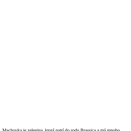
Machovka je zelenina, ktorá patrí do rodu Brassica a má mnoho