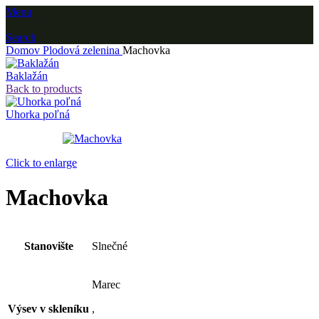
Menu
Search
Domov
Plodová zelenina
Machovka
Baklažán
Back to products
Uhorka poľná
Click to enlarge
Machovka
Stanovište
Slnečné
Marec
Výsev v skleníku
,