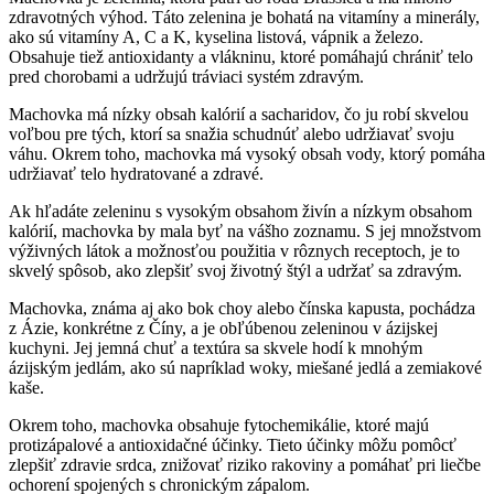
zdravotných výhod. Táto zelenina je bohatá na vitamíny a minerály,
ako sú vitamíny A, C a K, kyselina listová, vápnik a železo.
Obsahuje tiež antioxidanty a vlákninu, ktoré pomáhajú chrániť telo
pred chorobami a udržujú tráviaci systém zdravým.
Machovka má nízky obsah kalórií a sacharidov, čo ju robí skvelou
voľbou pre tých, ktorí sa snažia schudnúť alebo udržiavať svoju
váhu. Okrem toho, machovka má vysoký obsah vody, ktorý pomáha
udržiavať telo hydratované a zdravé.
Ak hľadáte zeleninu s vysokým obsahom živín a nízkym obsahom
kalórií, machovka by mala byť na vášho zoznamu. S jej množstvom
výživných látok a možnosťou použitia v rôznych receptoch, je to
skvelý spôsob, ako zlepšiť svoj životný štýl a udržať sa zdravým.
Machovka, známa aj ako bok choy alebo čínska kapusta, pochádza
z Ázie, konkrétne z Číny, a je obľúbenou zeleninou v ázijskej
kuchyni. Jej jemná chuť a textúra sa skvele hodí k mnohým
ázijským jedlám, ako sú napríklad woky, miešané jedlá a zemiakové
kaše.
Okrem toho, machovka obsahuje fytochemikálie, ktoré majú
protizápalové a antioxidačné účinky. Tieto účinky môžu pomôcť
zlepšiť zdravie srdca, znižovať riziko rakoviny a pomáhať pri liečbe
ochorení spojených s chronickým zápalom.