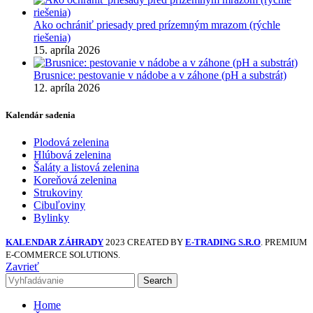
Ako ochrániť priesady pred prízemným mrazom (rýchle
riešenia)
15. apríla 2026
Brusnice: pestovanie v nádobe a v záhone (pH a substrát)
12. apríla 2026
Kalendár sadenia
Plodová zelenina
Hlúbová zelenina
Šaláty a listová zelenina
Koreňová zelenina
Strukoviny
Cibuľoviny
Bylinky
KALENDAR ZÁHRADY
2023 CREATED BY
E-TRADING S.R.O
. PREMIUM
E-COMMERCE SOLUTIONS.
Zavrieť
Search
Home