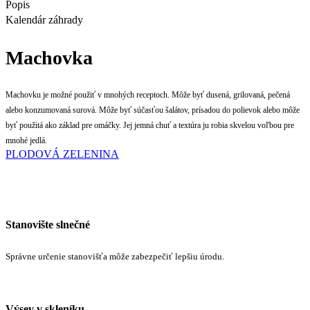
Popis
Kalendár záhrady
Machovka
Machovku je možné použiť v mnohých receptoch. Môže byť dusená, grilovaná, pečená
alebo konzumovaná surová. Môže byť súčasťou šalátov, prísadou do polievok alebo môže
byť použitá ako základ pre omáčky. Jej jemná chuť a textúra ju robia skvelou voľbou pre
mnohé jedlá.
PLODOVÁ ZELENINA
Stanovište slnečné
Správne určenie stanovišťa môže zabezpečiť lepšiu úrodu.
Výsev v skleníku