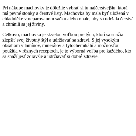
Pri nákupe machovky je dôležité vybrať si tu najčerstvejšiu, ktorá
má pevné stonky a čerstvé listy. Machovka by mala byť uložená v
chladničke v neparovanom sáčku alebo obale, aby sa udržala čerstvá
a chránili sa jej živiny.
Celkovo, machovka je skvelou voľbou pre tých, ktorí sa snažia
zlepšiť svoj životný štýl a udržiavať sa zdraví. S jej vysokým
obsahom vitamínov, minerálov a fytochemikálií a možnosťou
použitia v rôznych receptoch, je to výborná voľba pre každého, kto
sa snaží jesť zdravšie a udržiavať si dobré zdravie.